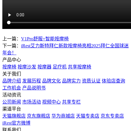
上一篇：
V1Pro舒服+智能按摩椅
下一篇：
iRest艾力斯特拜仁新款按摩椅亮相2025拜仁全国球迷
年会！
产品中心
按摩椅
按摩沙发
按摩器
足疗机
共享按摩椅
关于我们
品牌介绍
发展历程
品牌文化
品牌实力
资质认证
体验店查询
工作机会
产品说明书
活动资讯
公司新闻
市场活动
视频中心
共享专栏
渠道平台
天猫旗舰店
京东旗舰店
华为商城店
天猫专卖店
京东专卖店
iRest官方微博
联系我们