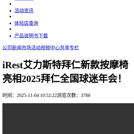
活动资讯
体验店查询
产品说明书下载
公司新闻
市场活动
视频中心
共享专栏
iRest艾力斯特拜仁新款按摩椅
亮相2025拜仁全国球迷年会！
时间：2025-11-04 10:52:22
浏览次数：
3788