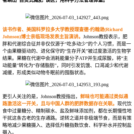
者跳出“自责式减肥”误区，用科学方法管理体重。
该书作者、美国科罗拉多大学教授理查德·约翰逊(Richard
Johnson)博士亲临现场发表主旨演讲。
Johnson教授表示，肥
胖和
代谢综合征
并非仅仅源于“吃多动少”的个人习惯，而是一
个由果糖驱动的、进化保守的“生存开关”被过度激活的生物学
结果。果糖在代谢中会消耗能量分子ATP并生成尿酸，将“主
动能量”转化为“存储脂肪”，同时引发饥饿、口渴减少和代谢
减缓，形成类似动物冬眠前的囤脂状态。
更引人关注的是，Johnson教授指出，
鲜味也可能通过类似通
路激活这一开关，且与中国人群的肥胖数据存在关联。
现代饮
食中过量糖分、精制碳水、盐及鲜味添加剂，都在长期慢性地
干扰这条古老的生存通路。逆转之道并非极端节食，而是有策
略地减少果糖摄入、选择低升糖指数饮食、科学补水并控制盐
摄入。