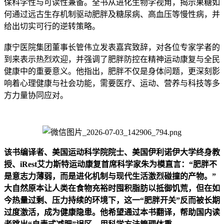
保科学性与可读性兼备。全书从进化生物学视角，揭示果糖如
何通过远古生存机制驱动肥胖及糖尿病、高血压等慢性病，并
给出切实可行的逆转策略。
康宁医院集团董事长管伟立发表嘉宾致辞，对各位专家学者的
到来表示热烈欢迎，并强调了肥胖防控在精神运动康复与全民
健康中的重要意义。他指出，肥胖不仅是身体问题，更深刻影
响着心理健康与社会功能，需要医疗、运动、营养与科技等多
方力量协同应对。
该书编译者、美国运动科学院院士、美国伊利诺伊大学终身教
授、iRest艾力斯特运动康复首席科学家朱为模直言：“肥胖不
是意志力薄弱，而是进化机制与现代生活激烈碰撞的产物。”
大自然原本让人类在食物充裕时囤积脂肪以抵御饥荒，但在如
今热量过剩、压力持续的环境下，这一“肥胖开关”反而被长期
过度激活，成为健康隐患。他希望通过本书翻译，帮助国内读