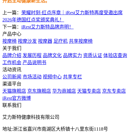
开启主动健康新生活。
上一篇：
荣耀时刻·红点序章｜iRest艾力斯特再度受邀出席
2026年德国红点奖颁奖典礼！
下一篇：
iRest艾力斯特品牌声明！
产品中心
按摩椅
按摩沙发
按摩器
足疗机
共享按摩椅
关于我们
品牌介绍
发展历程
品牌文化
品牌实力
资质认证
体验店查询
工作机会
产品说明书
活动资讯
公司新闻
市场活动
视频中心
共享专栏
渠道平台
天猫旗舰店
京东旗舰店
华为商城店
天猫专卖店
京东专卖店
iRest官方微博
联系我们
艾力斯特健康科技有限公司
地址:浙江省嘉兴市南湖区大桥镇十八里东街1118号