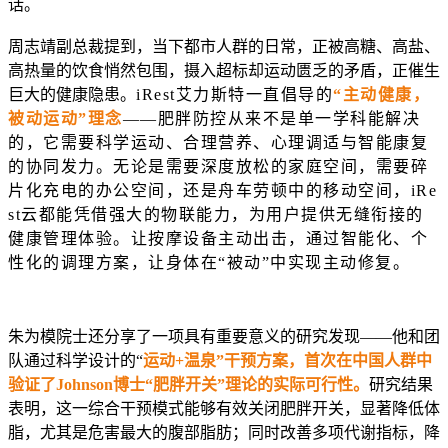
话。
周志靖副总裁提到，当下都市人群的日常，正被高糖、高盐、
高热量的饮食悄然包围，摄入超标却运动匮乏的矛盾，正催生
巨大的健康隐患。
iRest艾力斯特一直倡导的
“主动健康，
被动运动”理念
——肥胖防控从来不是单一学科能解决
的，它需要科学运动、合理营养、心理调适与智能康复
的协同发力。无论是需要深度放松的家庭空间，需要碎
片化充电的办公空间，还是舟车劳顿中的移动空间，
iRe
st云
都能凭借强大的物联能力，为用户提供无缝衔接的
健康管理体验。让按摩设备主动出击，通过智能化、个
性化的调理方案，让身体在“被动”中实现主动修复。
朱为模院士还分享了一项具有重要意义的研究发现——他和团
队通过科学设计的“
运动+温泉”干预方案，首次在中国人群中
验证了Johnson博士“肥胖开关”理论的实际可行性。
研究结果
表明，这一综合干预模式能够有效关闭肥胖开关，显著降低体
脂，尤其是危害最大的腹部脂肪；同时改善多项代谢指标，降