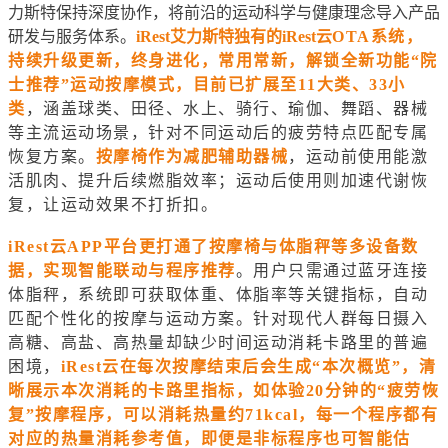
力斯特保持深度协作，将前沿的运动科学与健康理念导入产品
研发与服务体系。
iRest艾力斯特
独有的iRest云
OTA系统，
持续升级更新，终身进化，常用常新，解锁全新功能“院
士推荐”运动按摩模式
，目前已扩展至11大类、33小
类
，涵盖球类、田径、水上、骑行、瑜伽、舞蹈、器械
等主流运动场景，针对不同运动后的疲劳特点匹配专属
恢复方案。
按摩椅作为减肥辅助器械
，运动前使用能激
活肌肉、提升后续燃脂效率；运动后使用则加速代谢恢
复，让运动效果不打折扣。
iRest云APP平台更打通了按摩椅与体脂秤等多设备数
据，实现智能联动与程序推荐
。用户只需通过蓝牙连接
体脂秤，系统即可获取体重、体脂率等关键指标，自动
匹配个性化的按摩与运动方案。针对现代人群每日摄入
高糖、高盐、高热量却缺少时间运动消耗卡路里的普遍
困境，
iRest云在每次按摩结束后会生成“本次概览”，清
晰展示本次消耗的卡路里指标，如体验20分钟的“疲劳恢
复”按摩程序，可以消耗热量约71kcal，每一个程序都有
对应的热量消耗参考值，即便是非标程序也可智能估