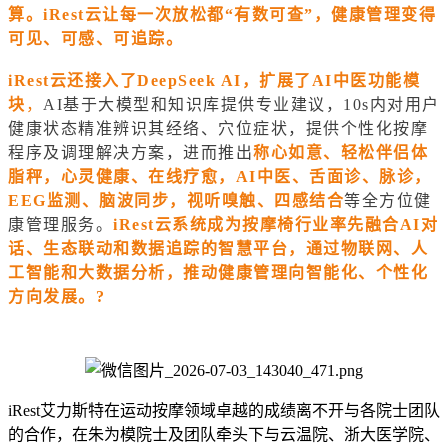
算。iRest云让每一次放松都“有数可查”，健康管理变得
可见、可感、可追踪。
iRest云还接入了DeepSeek AI，
扩展了AI中医功能模
块
，
AI基于大模型和知识库提供专业建议，10s内对用户
健康状态精准辨识其经络、穴位症状，提供个性化按摩
程序及调理解决方案，进而推出
称心如意、轻松伴侣体
脂秤，心灵健康、在线疗愈，AI中医、
舌面诊
、脉诊，
EEG监测、脑波同步，视听嗅触、四感结合
等全方位健
康管理服务。
iRest云系统成为按摩椅行业率先融合AI对
话、生态联动和数据追踪的智慧平台，通过物联网、人
工智能和大数据分析，推动健康管理向智能化、个性化
方向发展。?
iRest艾力斯特在运动按摩领域卓越的成绩离不开与各院士团队
的合作，在朱为模院士及团队牵头下与云温院、浙大医学院、