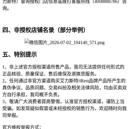
力斯特）查询授权门店信息或拨打客服热线（4008888786）咨
询。
四、非授权店铺名录（部分举例）
五、特别提示
1、非上述官方授权渠道所售产品，我司无法提供任何形式的
正品核验、质量保证、售后维保及退换货服务。
2、任何通过非官方渠道购买艾力斯特/iRest品牌产品所产生的
真伪争议、品质问题、交易纠纷及相关法律风险，均由买卖双
方自行承担，我司概不负责。
3、敬请广大消费者提高警惕，认准官方授权渠道，谨防上当
受骗。如发现疑似假冒或未经授权的销售行为，欢迎随时向我
司举报。
官方维权举报方式：