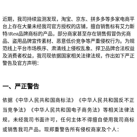
近期，我司持续监测发现，淘宝、京东、拼多多等多家电商平
台上存在大量未经我司官方授权的店铺，擅自销售标有艾力斯
特/iRest品牌商标的产品，部分商家甚至存在销售假冒伪劣商
品、盗用品牌宣传素材、恶意低价竞争等严重侵权行为。为规
范线上平台市场秩序、肃清线上侵权乱象、捍卫品牌合法权益
及消费者权益，我司现依据国家相关法律法规，作出如下严正
警告及官方声明：
一、严正警告
依据《中华人民共和国商标法》《中华人民共和国反不正
当竞争法》《中华人民共和国电子商务法》等相关法律法
规，未经我司书面许可，任何主体不得擅自使用我司商标
或销售我司产品。现郑重警告所有侵权商家及个人：