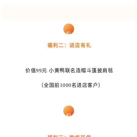
02
福利二：进店有礼
价值99元 小黄鸭联名连帽斗篷披肩毯
（全国前1000名进店客户）
03