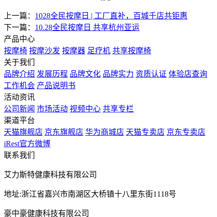
上一篇：
1028全民按摩日 | 工厂直补，百城千店共钜惠
下一篇：
10.28全民按摩日 共享杭州亚运
产品中心
按摩椅
按摩沙发
按摩器
足疗机
共享按摩椅
关于我们
品牌介绍
发展历程
品牌文化
品牌实力
资质认证
体验店查询
工作机会
产品说明书
活动资讯
公司新闻
市场活动
视频中心
共享专栏
渠道平台
天猫旗舰店
京东旗舰店
华为商城店
天猫专卖店
京东专卖店
iRest官方微博
联系我们
艾力斯特健康科技有限公司
地址:浙江省嘉兴市南湖区大桥镇十八里东街1118号
豪中豪健康科技有限公司