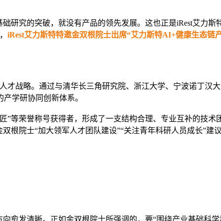
基础研究的突破，就没有产品的领先发展。这也正是iRest艾力斯
间，
iRest艾力斯特特邀金双根院士出席“艾力斯特AI+健康生
驱动的人才战略。通过与清华长三角研究院、浙江大学、宁波诺丁
的产学研协同创新体系。
浙江工匠”等荣誉称号获得者，形成了一支结构合理、专业互补的技
对金双根院士“加大领军人才团队建设”“关注青年科研人员成长”
院的方向愈发清晰。正如金双根院士所强调的，要“围绕产业基础科