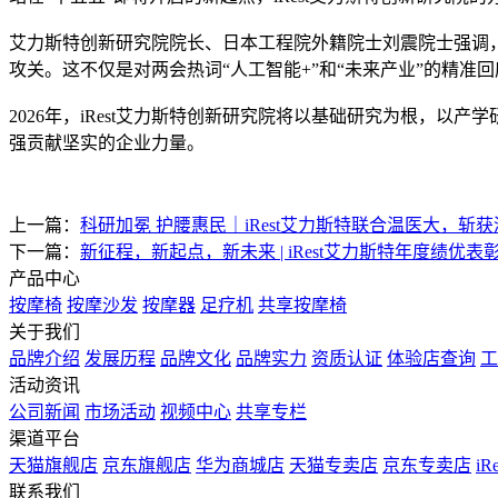
艾力斯特创新研究院院长、日本工程院外籍院士刘震院士强调，
攻关。这不仅是对两会热词“人工智能+”和“未来产业”的精准回
2026年，iRest艾力斯特创新研究院将以基础研究为根，
强贡献坚实的企业力量。
上一篇：
科研加冕 护腰惠民｜iRest艾力斯特联合温医大，斩
下一篇：
新征程，新起点，新未来 | iRest艾力斯特年度绩优
产品中心
按摩椅
按摩沙发
按摩器
足疗机
共享按摩椅
关于我们
品牌介绍
发展历程
品牌文化
品牌实力
资质认证
体验店查询
工
活动资讯
公司新闻
市场活动
视频中心
共享专栏
渠道平台
天猫旗舰店
京东旗舰店
华为商城店
天猫专卖店
京东专卖店
i
联系我们