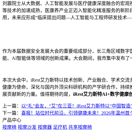
刘震院士从大数据、人工智能发展与医疗健康深度融合的宏观视
等技术的加速成熟，医康养产业正迈入智能化精准服务的新阶
用，未来应形成“临床提出问题—人工智能与工程师研发技术—
作为本届数据安全发展大会的重要组成部分，长三角区域数字
能、
AI智能体
等领域的创新成果。大会期间，我市集中发布了一
本次大会中，iRest艾力斯特以技术创新、产业融合、学术交流
健康为使命，深化与国内外顶尖科研机构的产学研合作，持续推
展贡献新的力量。值得期待的是，
iRest艾力斯特AI+数字
上一篇：
以“礼”会友，“艾”在三亚！iRest艾力斯特以“中国智
下一篇：
喜报！站位时代前沿，引领健康未来！2026年温州首个
产品中心
按摩椅
按摩沙发
按摩器
足疗机
共享按摩椅