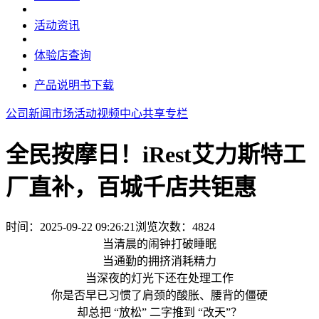
活动资讯
体验店查询
产品说明书下载
公司新闻
市场活动
视频中心
共享专栏
全民按摩日！iRest艾力斯特工
厂直补，百城千店共钜惠
时间：2025-09-22 09:26:21
浏览次数：
4824
当清晨的闹钟打破睡眠
当通勤的拥挤消耗精力
当深夜的灯光下还在处理工作
你是否早已习惯了肩颈的
酸胀
、腰背的僵硬
却总把 “放松” 二字推到 “改天”？