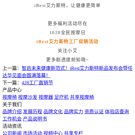
iRest艾力斯特，让健康更简单
更多福利活动尽在
1028全民按摩日
iRest艾力斯特工厂促销活动
关注小艾
更多剧透提前知晓~
上一篇：
智启未来健康新范式！iRest艾力斯特新品发布会暨任
达华见面会圆满落幕！
下一篇：
428工厂直销节
产品中心
按摩椅
按摩沙发
按摩器
足疗机
共享按摩椅
关于我们
品牌介绍
发展历程
品牌文化
品牌实力
资质认证
体验店查询
工作机会
产品说明书
活动资讯
公司新闻
市场活动
视频中心
共享专栏