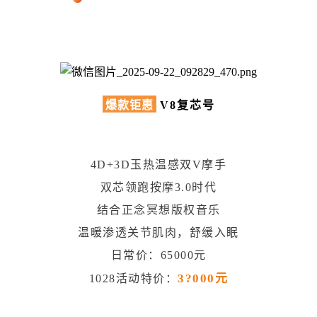
爆款钜惠
V8复芯号
4D+3D玉热温感双V摩手
双芯领跑按摩3.0时代
结合正念冥想版权音乐
温暖渗透关节肌肉，舒缓入眠
日常价：65000元
3?000元
1028活动特价：