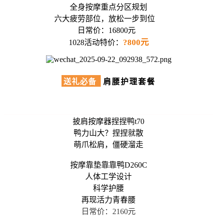
全身按摩重点分区规划
六大疲劳部位，放松一步到位
日常价：16800元
?800元
1028活动特价：
送礼必备
肩腰护理套餐
披肩按摩器捏捏鸭t70
鸭力山大？捏捏就散
萌爪松肩，僵硬溜走
按摩靠垫靠靠鸭D260C
人体工学设计
科学护腰
再现活力青春腰
日常价：2160元